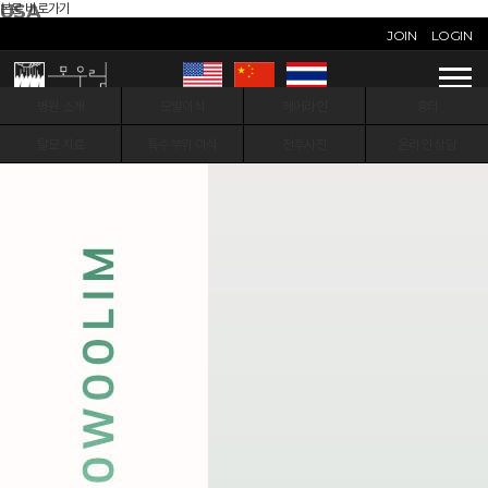
본문 바로가기
USA
MOWOOLIM Hair Clinic
JOIN
LOGIN
병원 소개
모발이식
헤어라인
흉터
탈모 치료
특수부위 이식
전후사진
온라인 상담